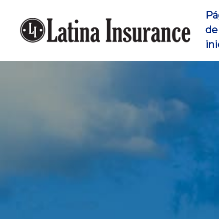
Pá
de
ini