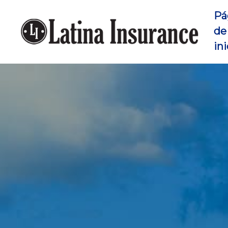
Pá
de
ini