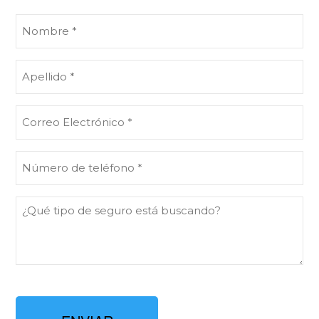
Nombre
(Obligatorio)
Apellido
(Obligatorio)
Correo
Electrónico
(Obligatorio)
Número
de
teléfono
¿Qué
(Obligatorio)
tipo
de
seguro
está
buscando?