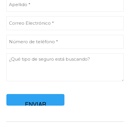
Apellido
(Obligatorio)
Correo
Electrónico
(Obligatorio)
Número
de
teléfono
¿Qué
(Obligatorio)
tipo
de
seguro
está
buscando?