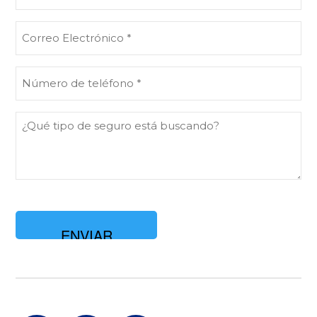
(Obligatorio)
Correo
Electrónico
(Obligatorio)
Número
de
teléfono
¿Qué
(Obligatorio)
tipo
de
seguro
está
buscando?