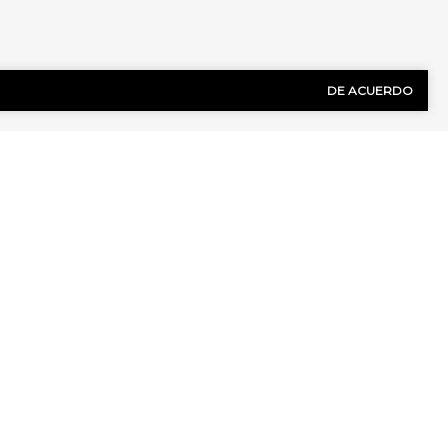
DE ACUERDO
NOS HOY!
Apellido
(Obligatorio)
Número