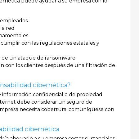
bernética puede ayudar a su empresa con lo
o empleados
la red
rnamentales
 cumplir con las regulaciones estatales y
s de un ataque de ransomware
n con los clientes después de una filtración de
nsabilidad cibernética?
 información confidencial o de propiedad
Internet debe considerar un seguro de
u empresa necesita cobertura, comuníquese con
bilidad cibernética
dría ahorrarle a su empresa costos sustanciales