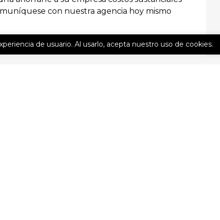
. Comuníquese con nuestra agencia hoy mismo
experiencia de usuario. Al usarlo, acepta nuestro uso de cookies.
CONTÁCTE
Nombre
(Obligatorio)
Correo