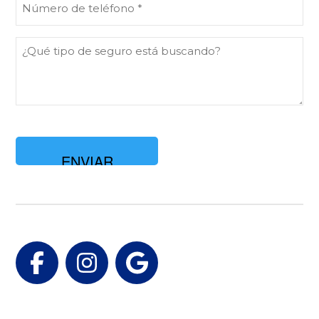
de
teléfono
¿Qué
(Obligatorio)
tipo
de
seguro
está
buscando?
Facebook
Instagram
Google