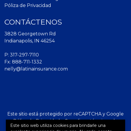
Póliza de Privacidad
CONTÁCTENOS
3828 Georgetown Rd
Indianapolis, IN 46254
P:
317-297-7110
Fx: 888-711-1332
nelly@latinainsurance.com
Este sitio está protegido por reCAPTCHA y Google
Póliza de Privacidad
y
Se aplican términos de
Este sitio web utiliza cookies para brindarle una
servicio