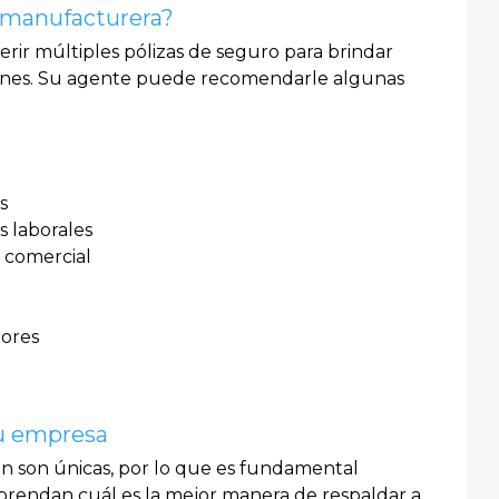
 manufacturera?
r múltiples pólizas de seguro para brindar
unes. Su agente puede recomendarle algunas
s
s laborales
l comercial
dores
su empresa
ón son únicas, por lo que es fundamental
rendan cuál es la mejor manera de respaldar a