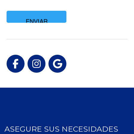
está
buscando?
Facebook
Instagram
Google
ASEGURE SUS NECESIDADES