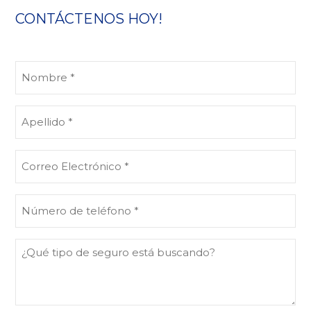
CONTÁCTENOS HOY!
Nombre
(Obligatorio)
Apellido
(Obligatorio)
Correo
Electrónico
(Obligatorio)
Número
de
teléfono
¿Qué
(Obligatorio)
tipo
de
seguro