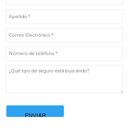
(Obligatorio)
Apellido
(Obligatorio)
Correo
Electrónico
(Obligatorio)
Número
de
teléfono
¿Qué
(Obligatorio)
tipo
de
seguro
está
buscando?